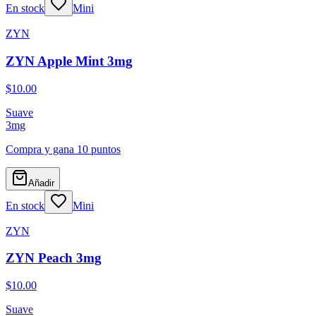
En stock
Mini
ZYN
ZYN Apple Mint 3mg
$10.00
Suave
3
mg
Compra y gana
10 puntos
Añadir
En stock
Mini
ZYN
ZYN Peach 3mg
$10.00
Suave