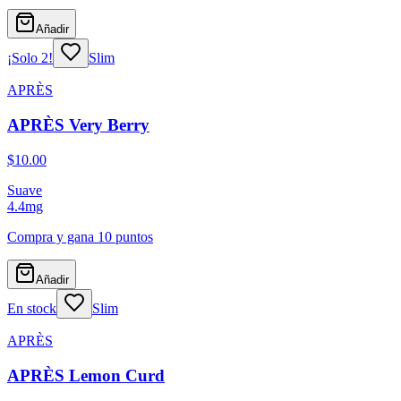
Añadir
¡Solo 2!
Slim
APRÈS
APRÈS Very Berry
$10.00
Suave
4.4
mg
Compra y gana
10 puntos
Añadir
En stock
Slim
APRÈS
APRÈS Lemon Curd