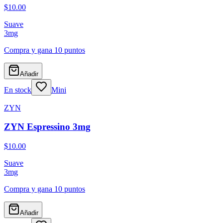
$10.00
Suave
3
mg
Compra y gana
10 puntos
Añadir
En stock
Mini
ZYN
ZYN Espressino 3mg
$10.00
Suave
3
mg
Compra y gana
10 puntos
Añadir