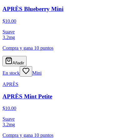
APRÈS Blueberry Mini
$10.00
Suave
3.2
mg
Compra y gana
10 puntos
Añadir
En stock
Mini
APRÈS
APRÈS Mint Petite
$10.00
Suave
3.2
mg
Compra y gana
10 puntos