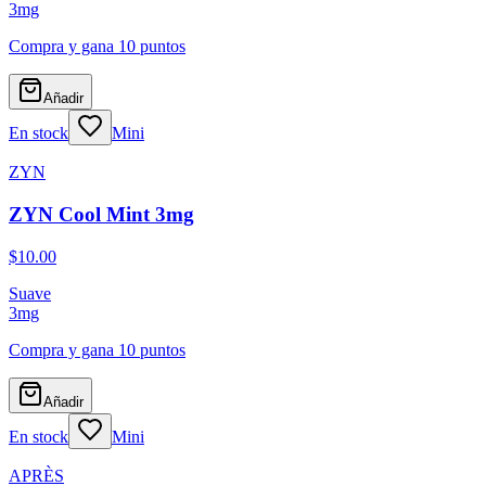
3
mg
Compra y gana
10 puntos
Añadir
En stock
Mini
ZYN
ZYN Cool Mint 3mg
$10.00
Suave
3
mg
Compra y gana
10 puntos
Añadir
En stock
Mini
APRÈS