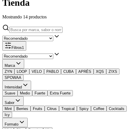
Tienda
Mostrando
14
productos
Filtros
1
Marca
ZYN
LOOP
VELO
PABLO
CUBA
APRÈS
XQS
Z!XS
SPOWAA
Intensidad
Suave
Medio
Fuerte
Extra Fuerte
Sabor
Mint
Berries
Fruits
Citrus
Tropical
Spicy
Coffee
Cocktails
Icy
Formato