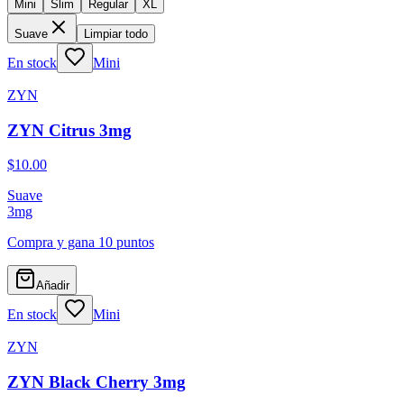
Mini
Slim
Regular
XL
Suave
Limpiar todo
En stock
Mini
ZYN
ZYN Citrus 3mg
$10.00
Suave
3
mg
Compra y gana
10 puntos
Añadir
En stock
Mini
ZYN
ZYN Black Cherry 3mg