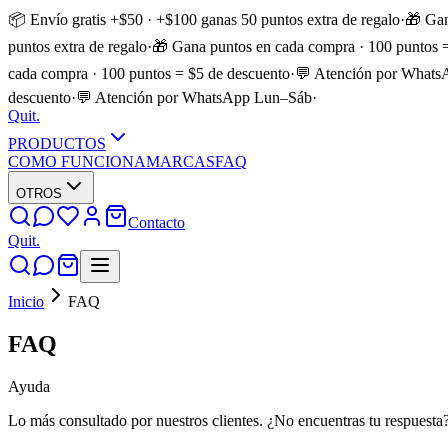
📦 Envío gratis +$50 · +$100 ganas 50 puntos extra de regalo
·
🎁 Gan
puntos extra de regalo
·
🎁 Gana puntos en cada compra · 100 puntos 
cada compra · 100 puntos = $5 de descuento
·
💬 Atención por What
descuento
·
💬 Atención por WhatsApp Lun–Sáb
·
Quit
.
PRODUCTOS
COMO FUNCIONA
MARCAS
FAQ
OTROS
Contacto
Quit
.
Inicio
FAQ
FAQ
Ayuda
Lo más consultado por nuestros clientes. ¿No encuentras tu respuest