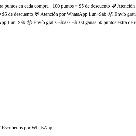
a puntos en cada compra · 100 puntos = $5 de descuento
·
💬 Atenció
= $5 de descuento
·
💬 Atención por WhatsApp Lun–Sáb
·
📦 Envío grati
sApp Lun–Sáb
·
📦 Envío gratis +$50 · +$100 ganas 50 puntos extra de r
a? Escríbenos por WhatsApp.