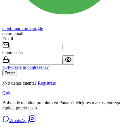
Continuar con Google
o con email
Email
Contraseña
¿Olvidaste tu contraseña?
Entrar
¿No tienes cuenta?
Regístrate
Quit
.
Bolsas de nicotina premium en Panamá. Mejores marcas, entrega
rápida, precio justo.
WhatsApp