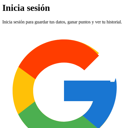
Inicia sesión
Inicia sesión para guardar tus datos, ganar puntos y ver tu historial.